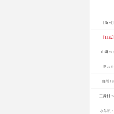
【返回
【日威
山崎
49 
响
35 件
白州
9 
三得利
55
水晶瓶
7