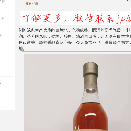
2 件
库存：1瓶
 件
NIKKA也生产优质的白兰地，充满成熟、圆润的高尚气质，其
件
润、芬芳的风味，优美、醇厚、清冽的口感，让人尽享白兰地
唇齿留香，馥郁香醇直达心头，令人激赏不已、是最适合东方
地。
】
】
】
】