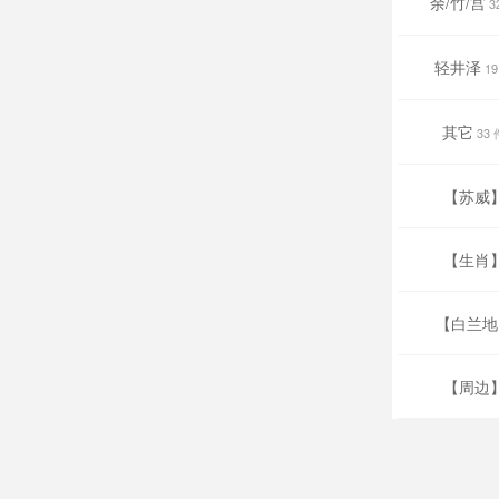
余/竹/宫
3
轻井泽
19
其它
33 
【苏威
【生肖
【白兰地
【周边