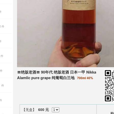
件
2 件
件
 件
 件
〓绝版老酒〓 90年代 绝版老酒 日本一甲 Nikka
Alamlic pure grape 纯葡萄白兰地
700ml 40%
1 件
 件
【无盒】
600 元
购