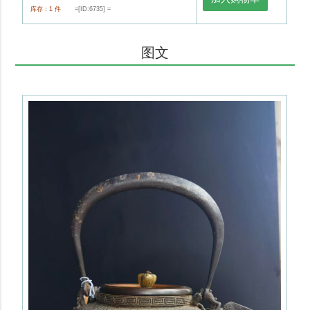
库存：1 件
=[ID:6735] =
图文